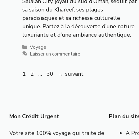
Salalah City, joyau du sud d’Oman, séduit par
sa saison du Khareef, ses plages
paradisiaques et sa richesse culturelle
unique. Partez à la découverte d’une nature
luxuriante et d’une ambiance authentique.
Catégories
Voyage
Laisser un commentaire
Page
Page
Page
1
2
…
30
→
suivant
Mon Crédit Urgent
Plan du sit
Votre site 100% voyage qui traite de
A Pr