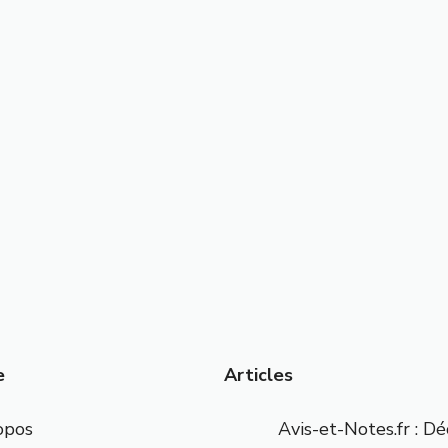
e
Articles
opos
Avis-et-Notes.fr : D