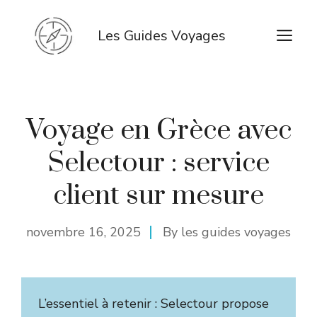
Aller
au
M
Les Guides Voyages
contenu
Voyage en Grèce avec
Selectour : service
client sur mesure
novembre 16, 2025
By
les guides voyages
L’essentiel à retenir : Selectour propose