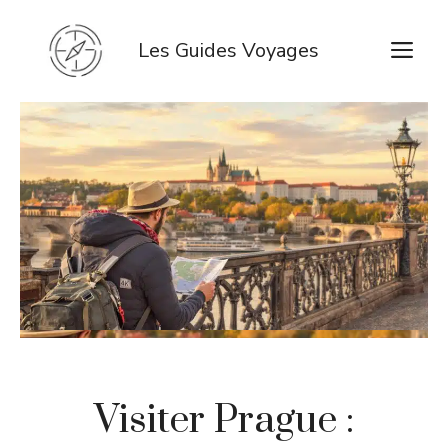
Aller
au
M
Les Guides Voyages
contenu
Visiter Prague :