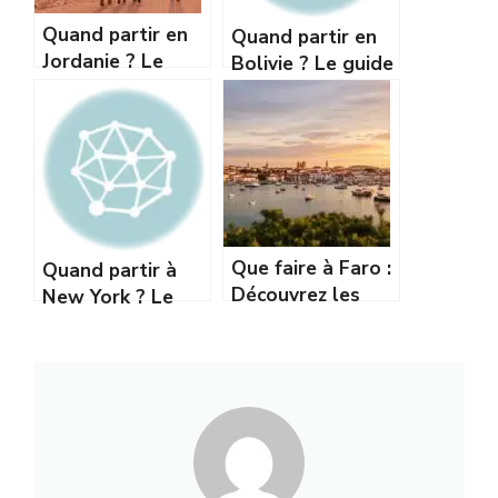
Quand partir en
Quand partir en
Jordanie ? Le
Bolivie ? Le guide
guide ultime pour
ultime pour un
choisir la
voyage réussi
meilleure période
Que faire à Faro :
Quand partir à
Découvrez les
New York ? Le
incontournables
guide ultime pour
de l’Algarve
choisir la
meilleure période