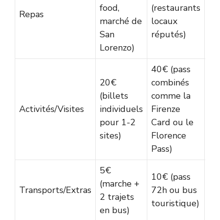
food,
(restaurants
80
Repas
marché de
locaux
ga
San
réputés)
Lorenzo)
40€ (pass
20€
combinés
(billets
comme la
60
Activités/Visites
individuels
Firenze
gu
pour 1-2
Card ou le
pri
sites)
Florence
Pass)
5€
10€ (pass
(marche +
20
Transports/Extras
72h ou bus
2 trajets
lo
touristique)
en bus)