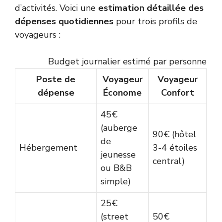
d’activités. Voici une
estimation détaillée des
dépenses quotidiennes
pour trois profils de
voyageurs :
Budget journalier estimé par personne à F
Poste de
Voyageur
Voyageur
dépense
Économe
Confort
45€
(auberge
90€ (hôtel
20
de
Hébergement
3-4 étoiles
lu
jeunesse
central)
vil
ou B&B
simple)
25€
(street
50€