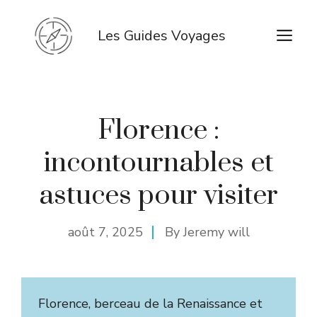
Aller
au
M
Les Guides Voyages
contenu
Florence :
incontournables et
astuces pour visiter
août 7, 2025
By
Jeremy will
Florence, berceau de la Renaissance et