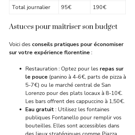
Total journalier
95€
190€
36
Astuces pour maîtriser son budget
Voici des
conseils pratiques pour économiser
sur votre expérience florentine
:
Restauration : Optez pour les
repas sur
le pouce
(panino à 4-6€, parts de pizza à
5-7€) ou le marché central de San
Lorenzo pour des plats locaux à 8-10€.
Les bars offrent des cappuccino à 1,50€.
Eau gratuit
: Utilisez les fontaines
publiques
Fontanello
pour remplir vos
bouteilles. Elles sont accessibles dans
des lieux stratégiques comme Piazza