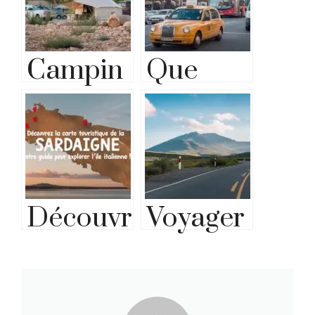
Campin
Que
g de Car
faire à
Luxe:
Malaga :
Vivez
découvr
l’aventur
ez
Découvr
Voyager
e en
toutes
ez la
dans les
toute
les
carte
pouilles
éléganc
activités