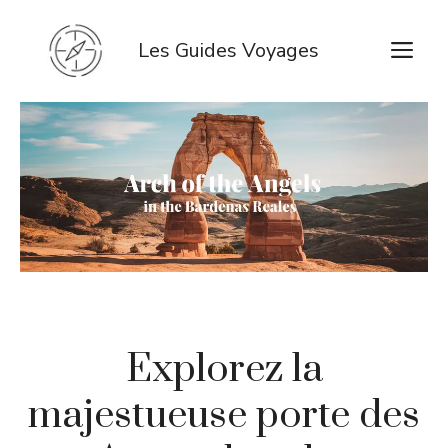
Aller
au
M
Les Guides Voyages
contenu
Explorez la
majestueuse porte des