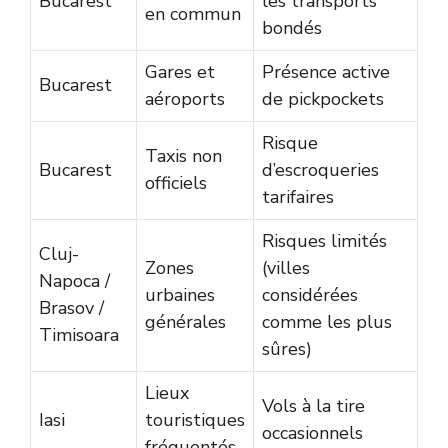
Bucarest
les transports
en commun
bondés
Gares et
Présence active
Bucarest
aéroports
de pickpockets
Risque
Taxis non
Bucarest
d’escroqueries
officiels
tarifaires
Risques limités
Cluj-
Zones
(villes
Napoca /
urbaines
considérées
Brasov /
générales
comme les plus
Timisoara
sûres)
Lieux
Vols à la tire
Iasi
touristiques
occasionnels
fréquentés