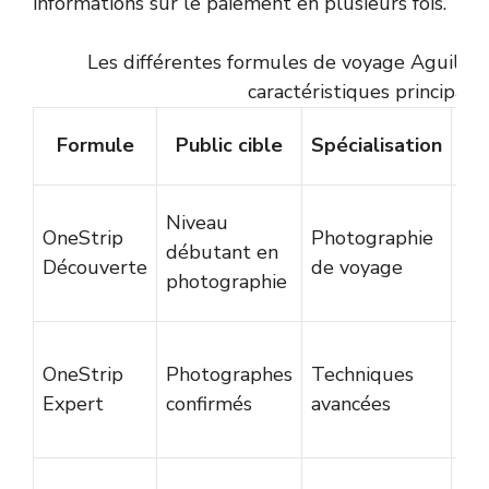
informations sur
le paiement en plusieurs fois
.
Les différentes formules de voyage Aguila O
caractéristiques principale
D
Formule
Public cible
Spécialisation
mo
Niveau
OneStrip
Photographie
7 à
débutant en
Découverte
de voyage
jou
photographie
OneStrip
Photographes
Techniques
10
Expert
confirmés
avancées
jou