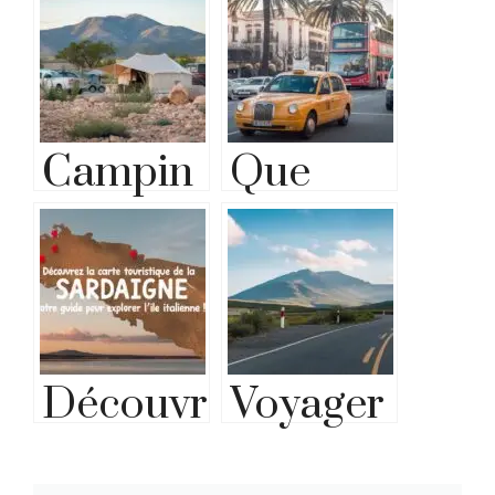
Campin
Que
g de Car
faire à
Luxe:
Malaga :
Vivez
découvr
l’aventur
ez
Découvr
Voyager
e en
toutes
ez la
dans les
toute
les