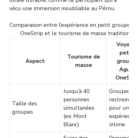
vécu une immersion inoubliable au Pérou.
Comparaison entre l’expérience en petit groupe Ag
OneStrip et le tourisme de masse traditionnel
Voyage
petits
Tourisme de
Aspect
groupe
masse
Aguila
OneStri
Jusqu’à 40
Groupes
personnes
restreints
Taille des
simultanées
pour une
groupes
(ex: Mont
expérience
Blanc)
intime
Exige des
Principe « 