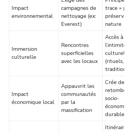
Impact
campagnes de
trace » pou
environnemental
nettoyage (ex:
préserver l
Everest)
nature
Accès à
Rencontres
l’intimité
Immersion
superficielles
culturelle
culturelle
avec les locaux
(rituels,
traditions)
Crée des
Appauvrit les
retombées
Impact
communautés
socio-
économique local
par la
économiqu
massification
durables
Itinéraires