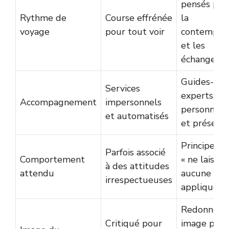
pensés pou
Rythme de
Course effrénée
la
voyage
pour tout voir
contemplat
et les
échanges
Guides-
Services
experts
Accompagnement
impersonnels
personnalis
et automatisés
et présent
Principe de
Parfois associé
Comportement
« ne laisser
à des attitudes
attendu
aucune tra
irrespectueuses
appliqué
Redonne u
Critiqué pour
image posit